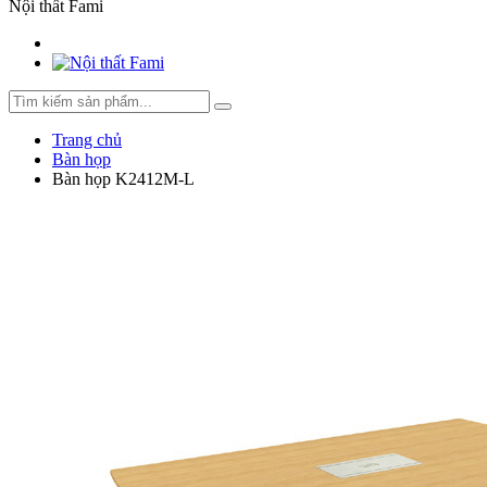
Nội thất Fami
Trang chủ
Bàn họp
Bàn họp K2412M-L