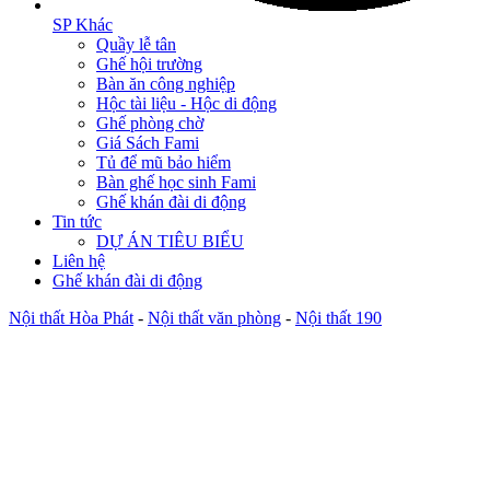
SP Khác
Quầy lễ tân
Ghế hội trường
Bàn ăn công nghiệp
Hộc tài liệu - Hộc di động
Ghế phòng chờ
Giá Sách Fami
Tủ để mũ bảo hiểm
Bàn ghế học sinh Fami
Ghế khán đài di động
Tin tức
DỰ ÁN TIÊU BIỂU
Liên hệ
Ghế khán đài di động
Nội thất Hòa Phát
-
Nội thất văn phòng
-
Nội thất 190