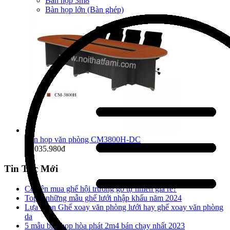
Bàn họp 3m8
Bàn họp lớn (Bàn ghép)
Bàn họp văn phòng CM3800H-DC
11.035.980đ
Tin Tức Mới
Có nên mua ghế hội trường gỗ tự nhiên giá rẻ?
Top 5 những mẫu ghế lưới nhập khẩu năm 2024
Lựa chọn Ghế xoay văn phòng lưới hay ghế xoay văn phòng
da
5 mẫu bàn họp hòa phát 2m4 bán chạy nhất 2023