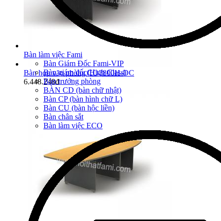
Bàn làm việc Fami
Bàn Giám Đốc Fami-VIP
Bàn giám đốc(High Class)
Bàn họp văn phòng CO2800H-DC
Bàn trưởng phòng
6.448.248đ
BÀN CD (bàn chữ nhật)
Bàn CP (bàn hình chữ L)
Bàn CU (bàn hộc liền)
Bàn chân sắt
Bàn làm việc ECO