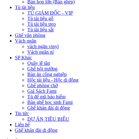
Bàn họp lớn (Bàn ghép)
Tủ tài liệu
TỦ GIÁM ĐỐC - VIP
Tủ tài liệu gỗ
Tủ tài liệu treo
Tủ tài liệu sắt
Ghế văn phòng
Vách ngăn
vách ngăn vinyl
Vách ngăn nỉ
SP Khác
Quầy lễ tân
Ghế hội trường
Bàn ăn công nghiệp
Hộc tài liệu - Hộc di động
Ghế phòng chờ
Giá Sách Fami
Tủ để mũ bảo hiểm
Bàn ghế học sinh Fami
Ghế khán đài di động
Tin tức
DỰ ÁN TIÊU BIỂU
Liên hệ
Ghế khán đài di động