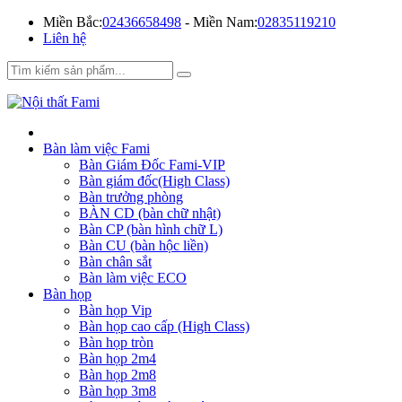
Miền Bắc:
02436658498
- Miền Nam:
02835119210
Liên hệ
Bàn làm việc Fami
Bàn Giám Đốc Fami-VIP
Bàn giám đốc(High Class)
Bàn trưởng phòng
BÀN CD (bàn chữ nhật)
Bàn CP (bàn hình chữ L)
Bàn CU (bàn hộc liền)
Bàn chân sắt
Bàn làm việc ECO
Bàn họp
Bàn họp Vip
Bàn họp cao cấp (High Class)
Bàn họp tròn
Bàn họp 2m4
Bàn họp 2m8
Bàn họp 3m8