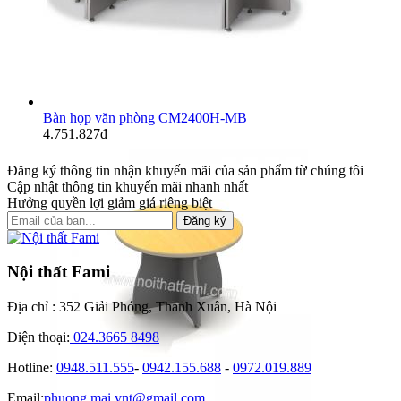
Bàn họp văn phòng CM2400H-MB
4.751.827đ
Đăng ký thông tin nhận khuyến mãi của sản phẩm từ chúng tôi
Cập nhật thông tin khuyến mãi nhanh nhất
Hưởng quyền lợi giảm giá riêng biệt
Đăng ký
Nội thất Fami
Địa chỉ : 352 Giải Phóng, Thanh Xuân, Hà Nội
Điện thoại:
024.3665 8498
Hotline:
0948.511.555
-
0942.155.688
-
0972.019.889
Email:
phuong.mai.vnt@gmail.com