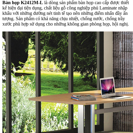
Bàn họp K2412M-L
là dòng sản phẩm bàn họp cao cấp được thiết
kế hiện đại tiện dụng, chất liệu gỗ công nghiệp phủ Laminate nhập
khẩu với những đường nét tinh tế tạo nên những điểm nhấn đầy ấn
tượng. Sản phẩm có khả năng chịu nhiệt, chống nước, chống trầy
xước phù hợp sử dụng cho những không gian phòng họp, hội nghị.