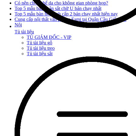
Có nên chọn ghế da cho không gian phòng họp?
Top 5 mẫu bàn chân sắt chữ U bán chạy nhất
Top 5 mẫu bàn học sinh cấp 2 bán chạy nhất hiện nay
Cung cấp nội thất văn phòng Fami tại Quận Cầu Giấy, Hà
Nội
Tủ tài liệu
TỦ GIÁM ĐỐC - VIP
Tủ tài liệu gỗ
Tủ tài liệu treo
Tủ tài liệu sắt