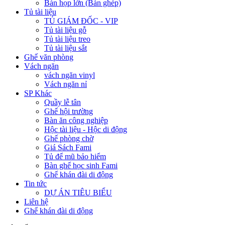
Bàn họp lớn (Bàn ghép)
Tủ tài liệu
TỦ GIÁM ĐỐC - VIP
Tủ tài liệu gỗ
Tủ tài liệu treo
Tủ tài liệu sắt
Ghế văn phòng
Vách ngăn
vách ngăn vinyl
Vách ngăn nỉ
SP Khác
Quầy lễ tân
Ghế hội trường
Bàn ăn công nghiệp
Hộc tài liệu - Hộc di động
Ghế phòng chờ
Giá Sách Fami
Tủ để mũ bảo hiểm
Bàn ghế học sinh Fami
Ghế khán đài di động
Tin tức
DỰ ÁN TIÊU BIỂU
Liên hệ
Ghế khán đài di động