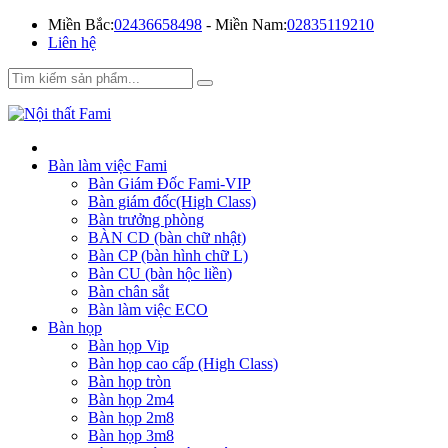
Miền Bắc:
02436658498
- Miền Nam:
02835119210
Liên hệ
Bàn làm việc Fami
Bàn Giám Đốc Fami-VIP
Bàn giám đốc(High Class)
Bàn trưởng phòng
BÀN CD (bàn chữ nhật)
Bàn CP (bàn hình chữ L)
Bàn CU (bàn hộc liền)
Bàn chân sắt
Bàn làm việc ECO
Bàn họp
Bàn họp Vip
Bàn họp cao cấp (High Class)
Bàn họp tròn
Bàn họp 2m4
Bàn họp 2m8
Bàn họp 3m8