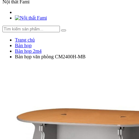
Nội thất Fami
Trang chủ
Bàn họp
Bàn họp 2m4
Bàn họp văn phòng CM2400H-MB