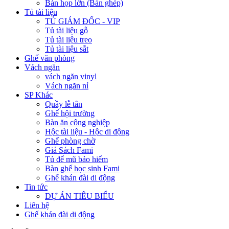
Bàn họp lớn (Bàn ghép)
Tủ tài liệu
TỦ GIÁM ĐỐC - VIP
Tủ tài liệu gỗ
Tủ tài liệu treo
Tủ tài liệu sắt
Ghế văn phòng
Vách ngăn
vách ngăn vinyl
Vách ngăn nỉ
SP Khác
Quầy lễ tân
Ghế hội trường
Bàn ăn công nghiệp
Hộc tài liệu - Hộc di động
Ghế phòng chờ
Giá Sách Fami
Tủ để mũ bảo hiểm
Bàn ghế học sinh Fami
Ghế khán đài di động
Tin tức
DỰ ÁN TIÊU BIỂU
Liên hệ
Ghế khán đài di động