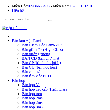
Miền Bắc:
02436658498
- Miền Nam:
02835119210
Liên hệ
Bàn làm việc Fami
Bàn Giám Đốc Fami-VIP
Bàn giám đốc(High Class)
Bàn trưởng phòng
BÀN CD (bàn chữ nhật)
Bàn CP (bàn hình chữ L)
Bàn CU (bàn hộc liền)
Bàn chân sắt
Bàn làm việc ECO
Bàn họp
Bàn họp Vip
Bàn họp cao cấp (High Class)
Bàn họp tròn
Bàn họp 2m4
Bàn họp 2m8
Bàn họp 3m8