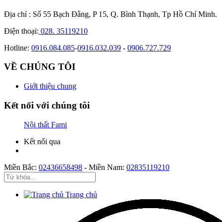
Địa chỉ : Số 55 Bạch Đằng, P 15, Q. Bình Thạnh, Tp Hồ Chí Minh.
Điện thoại:
028. 35119210
Hotline:
0916.084.085
-
0916.032.039
-
0906.727.729
VỀ CHÚNG TÔI
Giới thiệu chung
Kết nối với chúng tôi
Nội thất Fami
Kết nối qua
Miền Bắc:
02436658498
-
Miền Nam:
02835119210
Trang chủ