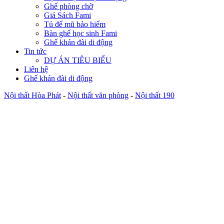
Ghế phòng chờ
Giá Sách Fami
Tủ để mũ bảo hiểm
Bàn ghế học sinh Fami
Ghế khán đài di động
Tin tức
DỰ ÁN TIÊU BIỂU
Liên hệ
Ghế khán đài di động
Nội thất Hòa Phát
-
Nội thất văn phòng
-
Nội thất 190