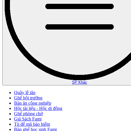
SP Khác
Quầy lễ tân
Ghế hội trường
Bàn ăn công nghiệp
Hộc tài liệu - Hộc di động
Ghế phòng chờ
Giá Sách Fami
Tủ để mũ bảo hiểm
Bàn ghế học sinh Fami