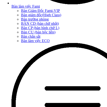
Bàn làm việc Fami
Bàn Giám Đốc Fami-VIP
Bàn giám đốc(High Class)
Bàn trưởng phòng
BÀN CD (bàn chữ nhật)
Bàn CP (bàn hình chữ L)
Bàn CU (bàn hộc liền)
Bàn chân sắt
Bàn làm việc ECO