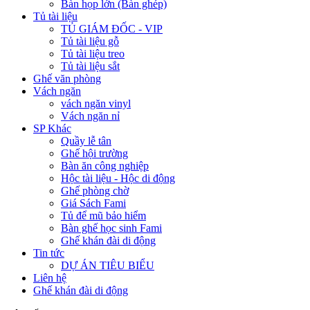
Bàn họp lớn (Bàn ghép)
Tủ tài liệu
TỦ GIÁM ĐỐC - VIP
Tủ tài liệu gỗ
Tủ tài liệu treo
Tủ tài liệu sắt
Ghế văn phòng
Vách ngăn
vách ngăn vinyl
Vách ngăn nỉ
SP Khác
Quầy lễ tân
Ghế hội trường
Bàn ăn công nghiệp
Hộc tài liệu - Hộc di động
Ghế phòng chờ
Giá Sách Fami
Tủ để mũ bảo hiểm
Bàn ghế học sinh Fami
Ghế khán đài di động
Tin tức
DỰ ÁN TIÊU BIỂU
Liên hệ
Ghế khán đài di động