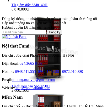
Tủ giám đốc SM8140H
8.070.000đ
Đăng ký thông tin nhận khuyến mãi của sản phẩm từ chúng tôi
Cập nhật thông tin khuyến mãi nhanh nhất
Hưởng quyền lợi giảm giá riêng biệt
Đăng ký
Nội thất Fami
Địa chỉ : 352 Giải Phóng, Thanh Xuân, Hà Nội
Điện thoại:
024.3665 8498
Hotline:
0948.511.555
-
0942.155.688
-
0972.019.889
Email:
phuong.mai.vnt@gmail.com
Tủ tài liệu cao SM8050H
Website:
https://noithatfami.com
2.600.100đ
Miền Nam
Địa chỉ : Số 55 Bạch Đằng, P 15, Q. Bình Thạnh, Tp Hồ Chí Minh.