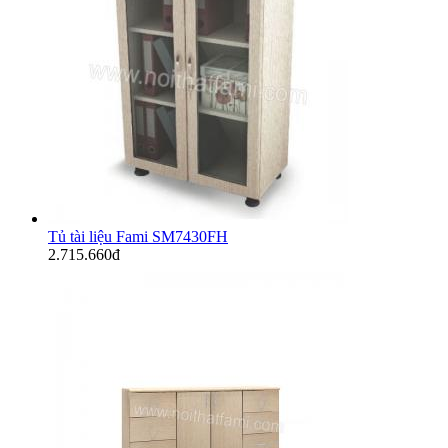
Tủ tài liệu Fami SM7430FH
2.715.660đ