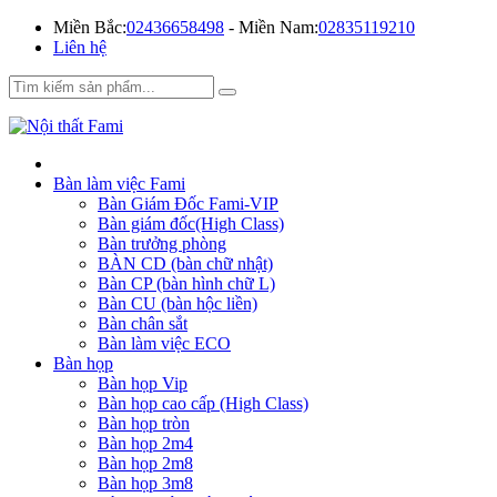
Miền Bắc:
02436658498
- Miền Nam:
02835119210
Liên hệ
Bàn làm việc Fami
Bàn Giám Đốc Fami-VIP
Bàn giám đốc(High Class)
Bàn trưởng phòng
BÀN CD (bàn chữ nhật)
Bàn CP (bàn hình chữ L)
Bàn CU (bàn hộc liền)
Bàn chân sắt
Bàn làm việc ECO
Bàn họp
Bàn họp Vip
Bàn họp cao cấp (High Class)
Bàn họp tròn
Bàn họp 2m4
Bàn họp 2m8
Bàn họp 3m8