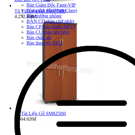
Bàn Giám Đốc Fami-VIP
Bàn giám đốc(High Class)
Tủ Tài Liệu Gỗ SM8350H
Bàn trưởng phòng
4.252.608đ
BÀN CD (bàn chữ nhật)
Bàn CP (bàn hình chữ L)
Bàn CU (bàn hộc liền)
Bàn chân sắt
Bàn làm việc ECO
Tủ Tài Liệu Gỗ SM8250H
4.564.620đ