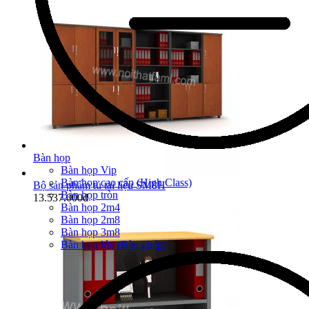
Bàn họp
Bàn họp Vip
Bàn họp cao cấp (High Class)
Bộ sản phẩm tủ tài liệu SM8H
Bàn họp tròn
13.537.000đ
Bàn họp 2m4
Bàn họp 2m8
Bàn họp 3m8
Bàn họp lớn (Bàn ghép)