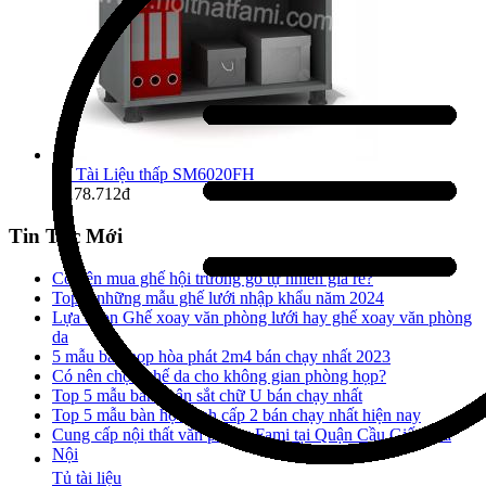
Tủ Tài Liệu thấp SM6020FH
1.178.712đ
Tin Tức Mới
Có nên mua ghế hội trường gỗ tự nhiên giá rẻ?
Top 5 những mẫu ghế lưới nhập khẩu năm 2024
Lựa chọn Ghế xoay văn phòng lưới hay ghế xoay văn phòng
da
5 mẫu bàn họp hòa phát 2m4 bán chạy nhất 2023
Có nên chọn ghế da cho không gian phòng họp?
Top 5 mẫu bàn chân sắt chữ U bán chạy nhất
Top 5 mẫu bàn học sinh cấp 2 bán chạy nhất hiện nay
Cung cấp nội thất văn phòng Fami tại Quận Cầu Giấy, Hà
Nội
Tủ tài liệu