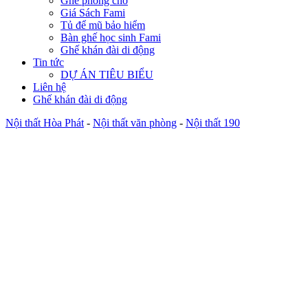
Ghế phòng chờ
Giá Sách Fami
Tủ để mũ bảo hiểm
Bàn ghế học sinh Fami
Ghế khán đài di động
Tin tức
DỰ ÁN TIÊU BIỂU
Liên hệ
Ghế khán đài di động
Nội thất Hòa Phát
-
Nội thất văn phòng
-
Nội thất 190